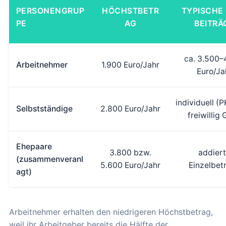
PERSONENGRUP
HÖCHSTBETR
TYPISCHE
PE
AG
BEITRÄ
ca. 3.500–
Arbeitnehmer
1.900 Euro/Jahr
Euro/Ja
individuell (
Selbstständige
2.800 Euro/Jahr
freiwillig
Ehepaare
3.800 bzw.
addier
(zusammenveranl
5.600 Euro/Jahr
Einzelbet
agt)
Arbeitnehmer erhalten den niedrigeren Höchstbetrag,
weil ihr Arbeitgeber bereits die Hälfte der