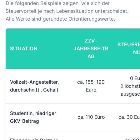
Die folgenden Beispiele zeigen, wie sich der
Steuervorteil je nach Lebenssituation unterscheidet.
Alle Werte sind gerundete Orientierungswerte.
ZZV-
STEUER
SITUATION
JAHRESBEITR
NI
AG
0 Eu
Vollzeit-Angestellter,
ca. 155–190
(Höchst
durchschnittl. Gehalt
Euro
ausgesc
Studentin, niedriger
ca. 110 Euro
ca. 30 Eu
GKV-Beitrag