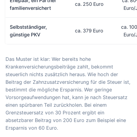
Ehepaar, ein Partner
ca. 80
ca. 250 Euro
familienversichert
Euro/
Selbstständiger,
ca. 10
ca. 379 Euro
günstige PKV
Euro/
Das Muster ist klar: Wer bereits hohe
Krankenversicherungsbeiträge zahlt, bekommt
steuerlich nichts zusätzlich heraus. Wie hoch der
Beitrag der Zahnzusatzversicherung für die Steuer ist,
bestimmt die mögliche Ersparnis. Wer geringe
Vorsorgeaufwendungen hat, kann je nach Steuersatz
einen spürbaren Teil zurückholen. Bei einem
Grenzsteuersatz von 30 Prozent ergibt ein
absetzbarer Beitrag von 200 Euro zum Beispiel eine
Ersparnis von 60 Euro.