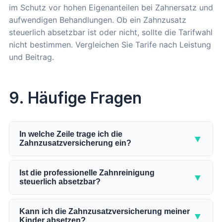
im Schutz vor hohen Eigenanteilen bei Zahnersatz und
aufwendigen Behandlungen. Ob ein Zahnzusatz
steuerlich absetzbar ist oder nicht, sollte die Tarifwahl
nicht bestimmen. Vergleichen Sie Tarife nach Leistung
und Beitrag.
9. Häufige Fragen
In welche Zeile trage ich die
▼
Zahnzusatzversicherung ein?
GKV-Versicherte tragen den Jahresbeitrag in Zeile
22 der Anlage Vorsorgeaufwand ein. Privat
Ist die professionelle Zahnreinigung
▼
steuerlich absetzbar?
Versicherte nutzen Zeile 27 derselben Anlage. Die
genaue Zeile hängt also von Ihrem
Ja, die Kosten für eine professionelle
Versicherungsstatus ab.
Zahnreinigung können Sie als außergewöhnliche
Kann ich die Zahnzusatzversicherung meiner
▼
Kinder absetzen?