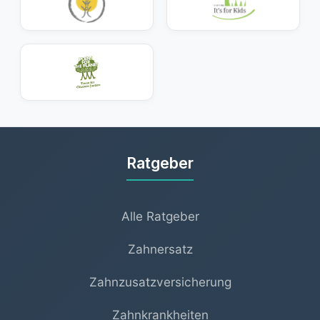
in Deutschland oft zwischen
450 und 700 EUR
.
Ohne zusätzliche Absicherung müssen Patienten
diese Beträge größtenteils selbst tragen.
Mit einer Zahnzusatzversicherung lassen sich
jedoch die Eigenkosten erheblich senken. Dadurch
wird nicht nur hochwertiger Zahnersatz
zugänglicher, sondern auch die Planung der
Behandlung deutlich einfacher und kalkulierbarer.
Ratgeber
Alle Ratgeber
Zahnersatz
Zahnzusatzversicherung
Zahnkrankheiten