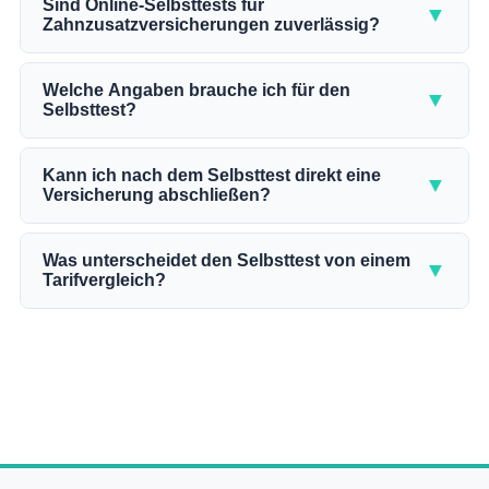
Minuten. Sie beantworten dabei Fragen zu Ihrem
Sind Online-Selbsttests für
▼
Zahnzusatzversicherungen zuverlässig?
Zahnzustand, Ihrem Budget und Ihren gewünschten
Leistungen. Anhand Ihrer Antworten lässt sich
Online-Selbsttests bieten eine gute erste
schnell eingrenzen, welcher Tariftyp zu Ihrer
Orientierung, um Ihren Versicherungstyp
Welche Angaben brauche ich für den
▼
Situation passt. Für den anschließenden
Selbsttest?
einzuordnen. Sie ersetzen jedoch keine individuelle
detaillierten Tarifvergleich sollten Sie etwas mehr
Beratung, insbesondere bei Vorerkrankungen oder
Für den Selbsttest benötigen Sie Angaben zu Ihrem
Zeit einplanen.
fehlenden Zähnen. Ein seriöser Selbsttest fragt
Alter, Ihrem aktuellen Zahnzustand und Ihrem
Kann ich nach dem Selbsttest direkt eine
▼
mindestens nach Zahnzustand, gewünschtem
Versicherung abschließen?
monatlichen Budget. Hilfreich sind außerdem
Erstattungsniveau und Budget. Die Ergebnisse
Informationen darüber, ob Zähne fehlen, ob
Der Selbsttest zeigt Ihnen, welcher Tariftyp zu
sollten Sie anschließend durch einen konkreten
Behandlungen geplant sind und welche
Ihrem Bedarf passt. Im nächsten Schritt vergleichen
Was unterscheidet den Selbsttest von einem
▼
Tarifvergleich vertiefen.
Leistungsbereiche Ihnen besonders wichtig sind,
Tarifvergleich?
Sie passende Tarife anhand konkreter Leistungen,
etwa Zahnersatz, Prophylaxe oder
Erstattungssätze und Monatsbeiträge. Über einen
Der Selbsttest ermittelt Ihren persönlichen
Kieferorthopädie.
Tarifvergleich können Sie anschließend den
Versicherungstyp und klärt Ihren grundsätzlichen
gewünschten Tarif direkt online abschließen.
Bedarf. Ein Tarifvergleich geht einen Schritt weiter
Beachten Sie dabei eventuelle Wartezeiten und
und stellt konkrete Tarife mit ihren Leistungen,
Gesundheitsfragen.
Erstattungssätzen und Preisen gegenüber. Der
Selbsttest ist also die Vorstufe: Er hilft Ihnen, die
Auswahl einzugrenzen, bevor Sie Tarife im Detail