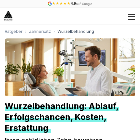
★
★
★
★
★
4,9
auf Google
Ratgeber
›
Zahnersatz
›
Wurzelbehandlung
Wurzelbehandlung: Ablauf,
Erfolgschancen, Kosten,
Erstattung