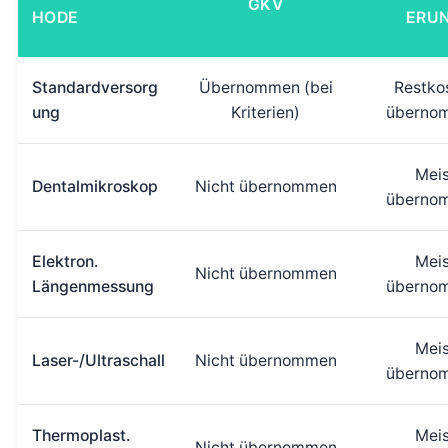
GKV
HODE
ERU
Standardversorg
Übernommen (bei
Restko
ung
Kriterien)
überno
Meis
Dentalmikroskop
Nicht übernommen
überno
Elektron.
Meis
Nicht übernommen
Längenmessung
überno
Meis
Laser-/Ultraschall
Nicht übernommen
überno
Thermoplast.
Meis
Nicht übernommen