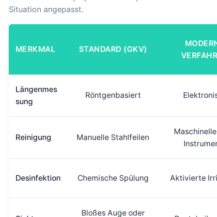
Situation angepasst.
MODER
MERKMAL
STANDARD (GKV)
VERFAH
Längenmes
Röntgenbasiert
Elektroni
sung
Maschinelle
Reinigung
Manuelle Stahlfeilen
Instrume
Desinfektion
Chemische Spülung
Aktivierte Irr
Bloßes Auge oder