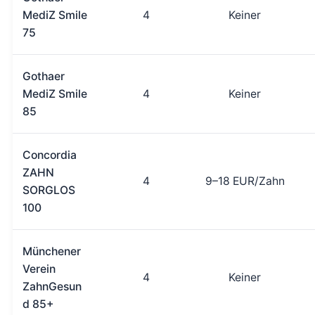
MediZ Smile
4
Keiner
75
Gothaer
MediZ Smile
4
Keiner
85
Concordia
ZAHN
4
9–18 EUR/Zahn
SORGLOS
100
Münchener
Verein
4
Keiner
ZahnGesun
d 85+