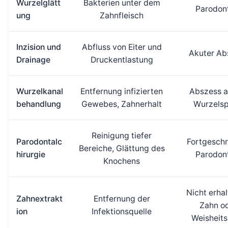
Wurzelglätt
Bakterien unter dem
Parodont
ung
Zahnfleisch
Inzision und
Abfluss von Eiter und
Akuter Ab
Drainage
Druckentlastung
Wurzelkanal
Entfernung infizierten
Abszess a
behandlung
Gewebes, Zahnerhalt
Wurzelsp
Reinigung tiefer
Parodontalc
Fortgeschr
Bereiche, Glättung des
hirurgie
Parodont
Knochens
Nicht erhal
Zahnextrakt
Entfernung der
Zahn o
ion
Infektionsquelle
Weisheit