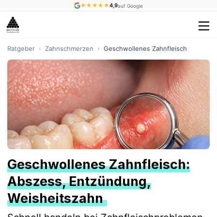
★
★
★
★
★
4,9
auf Google
Ratgeber
›
Zahnschmerzen
›
Geschwollenes Zahnfleisch
Geschwollenes Zahnfleisch:
Abszess, Entzündung,
Weisheitszahn