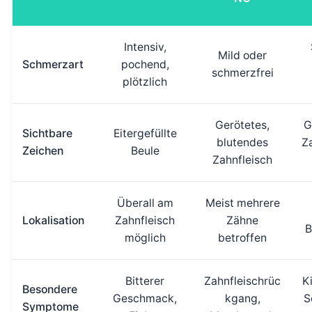
Intensiv,
Mild oder
Schmerzart
pochend,
schmerzfrei
plötzlich
Gerötetes,
G
Sichtbare
Eitergefüllte
blutendes
Za
Zeichen
Beule
Zahnfleisch
Überall am
Meist mehrere
Lokalisation
Zahnfleisch
Zähne
B
möglich
betroffen
Bitterer
Zahnfleischrüc
K
Besondere
Geschmack,
kgang,
S
Symptome