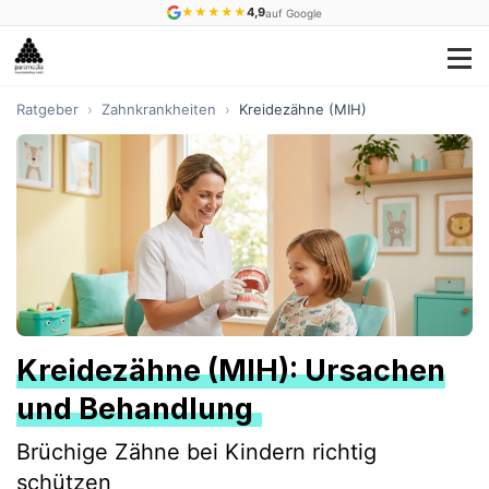
★
★
★
★
★
4,9
auf Google
Ratgeber
›
Zahnkrankheiten
›
Kreidezähne (MIH)
Kreidezähne (MIH): Ursachen
und Behandlung
Brüchige Zähne bei Kindern richtig
schützen