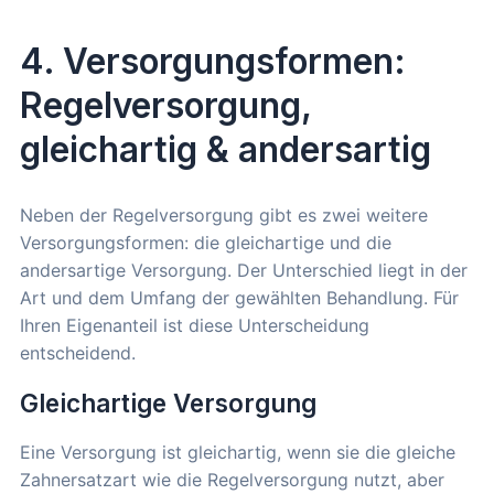
4. Versorgungsformen:
Regelversorgung,
gleichartig & andersartig
Neben der Regelversorgung gibt es zwei weitere
Versorgungsformen: die gleichartige und die
andersartige Versorgung. Der Unterschied liegt in der
Art und dem Umfang der gewählten Behandlung. Für
Ihren Eigenanteil ist diese Unterscheidung
entscheidend.
Gleichartige Versorgung
Eine Versorgung ist gleichartig, wenn sie die gleiche
Zahnersatzart wie die Regelversorgung nutzt, aber