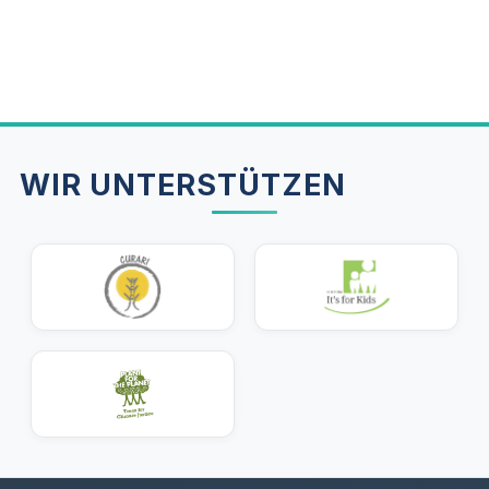
deutlich reduzieren oder komplett abdecken. Bei
Einzelzahnlücke etwa kostet eine Regelversorgung
Personen in Grundsicherung. Die
Regelversorgung erstatten gute Tarife häufig 100
rund 370 Euro Eigenanteil, ein Implantat dagegen
Einkommensgrenze liegt für Alleinstehende bei
Prozent, sodass für Sie keine Kosten bleiben.
rund 2.450 Euro.
rund 1.580 Euro brutto monatlich. Wer knapp
Besonders wertvoll wird die Versicherung bei
darüber liegt, kann über die gleitende
gleichartiger oder andersartiger Versorgung: Bei
Härtefallregelung einen zusätzlichen Zuschuss
einem Implantat mit Eigenanteil von über 2.000 Euro
erhalten. Ein separater Antrag bei der Krankenkasse
erstattet etwa ein 90-Prozent-Tarif den Großteil.
WIR UNTERSTÜTZEN
ist erforderlich.
Tarife beginnen ab rund 7 Euro monatlich,
hochwertige Tarife mit 100-Prozent-Erstattung ab
etwa 18 Euro.