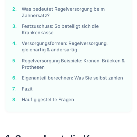
2.
Was bedeutet Regelversorgung beim
Zahnersatz?
3.
Festzuschuss: So beteiligt sich die
Krankenkasse
4.
Versorgungsformen: Regelversorgung,
gleichartig & andersartig
5.
Regelversorgung Beispiele: Kronen, Brücken &
Prothesen
6.
Eigenanteil berechnen: Was Sie selbst zahlen
7.
Fazit
8.
Häufig gestellte Fragen