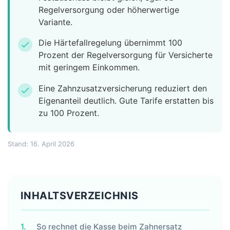
Regelversorgung oder höherwertige
Variante.
Die Härtefallregelung übernimmt 100
check
Prozent der Regelversorgung für Versicherte
mit geringem Einkommen.
Eine Zahnzusatzversicherung reduziert den
check
Eigenanteil deutlich. Gute Tarife erstatten bis
zu 100 Prozent.
Stand: 16. April 2026
INHALTSVERZEICHNIS
1.
So rechnet die Kasse beim Zahnersatz