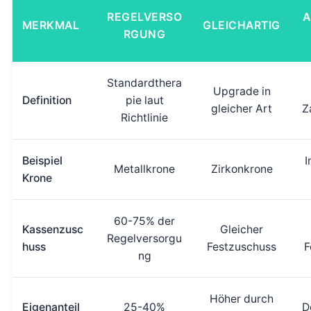
REGELVERSO
A
MERKMAL
GLEICHARTIG
RGUNG
Standardthera
Upgrade in
Definition
pie laut
gleicher Art
Z
Richtlinie
Beispiel
I
Metallkrone
Zirkonkrone
Krone
60-75% der
Kassenzusc
Gleicher
Regelversorgu
huss
Festzuschuss
F
ng
Höher durch
Eigenanteil
25-40%
D