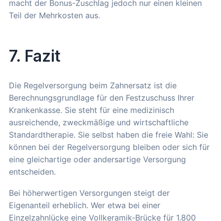
macht der Bonus-Zuschlag jedoch nur einen kleinen
Teil der Mehrkosten aus.
7. Fazit
Die Regelversorgung beim Zahnersatz ist die
Berechnungsgrundlage für den Festzuschuss Ihrer
Krankenkasse. Sie steht für eine medizinisch
ausreichende, zweckmäßige und wirtschaftliche
Standardtherapie. Sie selbst haben die freie Wahl: Sie
können bei der Regelversorgung bleiben oder sich für
eine gleichartige oder andersartige Versorgung
entscheiden.
Bei höherwertigen Versorgungen steigt der
Eigenanteil erheblich. Wer etwa bei einer
Einzelzahnlücke eine Vollkeramik-Brücke für 1.800