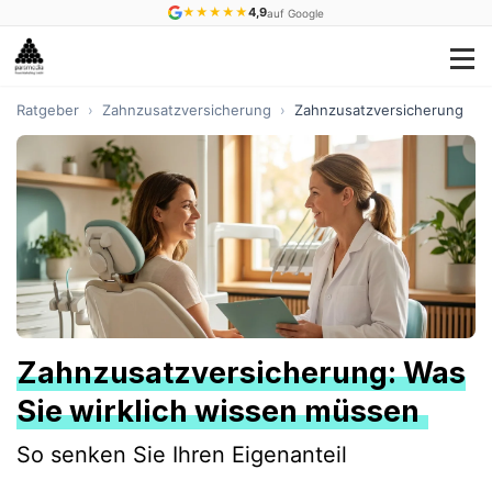
★
★
★
★
★
4,9
auf Google
Ratgeber
›
Zahnzusatzversicherung
›
Zahnzusatzversicherung
Zahnzusatzversicherung: Was
Sie wirklich wissen müssen
So senken Sie Ihren Eigenanteil